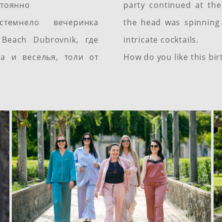
стоянно
party continued at th
стемнело вечеринка
the head was spinning 
Beach Dubrovnik, где
intricate cocktails.
а и веселья, толи от
How do you like this bi