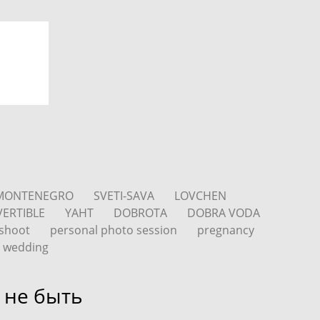
MONTENEGRO
SVETI-SAVA
LOVCHEN
ERTIBLE
YAHT
DOBROTA
DOBRA VODA
oshoot
personal photo session
pregnancy
wedding
 не быть