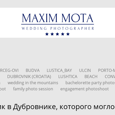
RCEG-OVI
BUDVA
LUSTICA_BAY
ULCIN
PORTO-
A
DUBROVNIK (CROATIA)
LUSHTICA
BEACH
CONV
n
wedding in the mountains
bachelorette party phot
oot
family photo session
engagement photoshoot
к в Дубровнике, которого могло