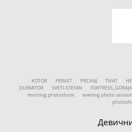
KOTOR
PERAST
PRCANJ
TIVAT
HE
DURMITOR
SVETI-STEFAN
FORTRESS_GORAJ
morning photoshoot
evening photo sessio
photosh
Девични