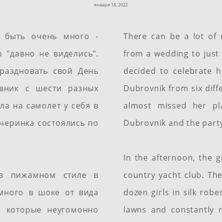
января 18, 2022
 быть очень много -
There can be a lot of 
 "давно не виделись".
from a wedding to just 
раздновать свой День
decided to celebrate h
вник с шести разных
Dubrovnik from six diffe
ла на самолет у себя в
almost missed her pl
ечеринка состоялись по
Dubrovnik and the party
In the afternoon, the g
 в пижамном стиле в
country yacht club. The
емного в шоке от вида
dozen girls in silk rob
, которые неугомонно
lawns and constantly 