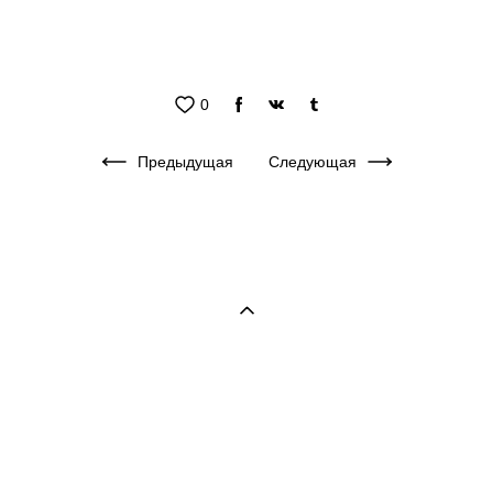
0
Предыдущая
Следующая
Семейный и свадебный фотограф в Черногории (фотограф в
Будве, фотограф в Которе, фотограф в Тивате, фотограф в
Петроваце, фотограф Черногория). Яркие стильные
фотосессии в Черногории. Свадьба в Черногории.
Wedding photogrpaher in Montenegro. Photographer