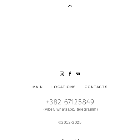
Семейный и свадебный фотограф в Черногории (фотограф в
Будве, фотограф в Которе, фотограф в Тивате, фотограф в
Петроваце, фотограф Черногория). Яркие стильные
фотосессии в Черногории. Свадьба в Черногории.
Wedding photogrpaher in Montenegro. Photographer
Montenegro, Wedding in Montenegro
MAIN
LOCATIONS
CONTACTS
+382 67125849
(viber/ whatsapp/ telegramm)
©2012-2025