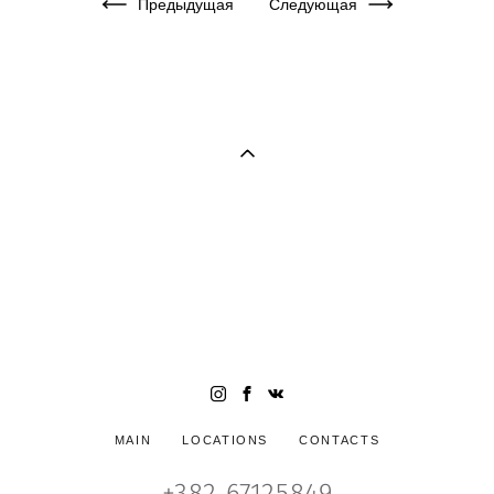
Предыдущая
Следующая
Семейный и свадебный фотограф в Черногории (фотограф в
Будве, фотограф в Которе, фотограф в Тивате, фотограф в
Петроваце, фотограф Черногория). Яркие стильные
фотосессии в Черногории. Свадьба в Черногории.
Wedding photogrpaher in Montenegro. Photographer
Montenegro, Wedding in Montenegro
MAIN
LOCATIONS
CONTACTS
+382 67125849