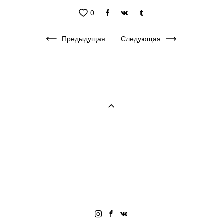
0
Предыдущая
Следующая
Семейный и свадебный фотограф в Черногории (фотограф в
Будве, фотограф в Которе, фотограф в Тивате, фотограф в
Петроваце, фотограф Черногория). Яркие стильные
фотосессии в Черногории. Свадьба в Черногории.
Wedding photogrpaher in Montenegro. Photographer
Montenegro, Wedding in Montenegro