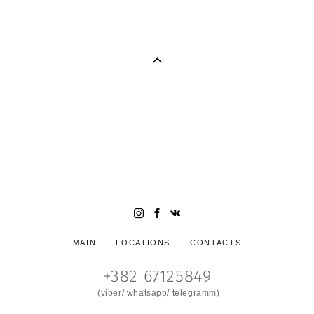
Семейный и свадебный фотограф в Черногории (фотограф в
Будве, фотограф в Которе, фотограф в Тивате, фотограф в
Петроваце, фотограф Черногория). Яркие стильные
фотосессии в Черногории. Свадьба в Черногории.
Wedding photogrpaher in Montenegro. Photographer
Montenegro, Wedding in Montenegro
MAIN
LOCATIONS
CONTACTS
+382 67125849
(viber/ whatsapp/ telegramm)