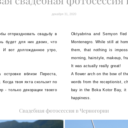
ая свадебная фотосессия 
декабря 31, 2020
бы отпраздновать свадьбу в
Oktyabrina and Semyon fled 
нь будет для них двоих, что
Montenegro. While still at hom
. И вот долгожданное утро,
them, that nothing is imposs
morning, hairstyle, makeup, fr
It was actually really great!
 островке вблизи Переста,
A flower arch on the bow of th
. Когда твоя яхта скользит по
words from the receptionist, 
ир - только декорации твоего
bay in the Boka Kotor Bay, it
happiness.
Свадебная фотосессия в Черногории