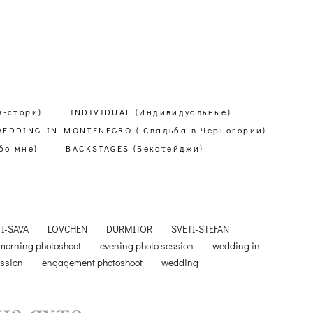
в-стори)
INDIVIDUAL (Индивидуальные)
WEDDING IN MONTENEGRO ( Свадьба в Черногории)
бо мне)
BACKSTAGES (Бекстейджи)
TI-SAVA
LOVCHEN
DURMITOR
SVETI-STEFAN
morning photoshoot
evening photo session
wedding in
ession
engagement photoshoot
wedding