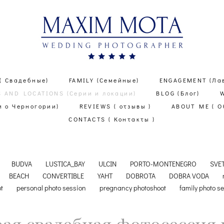
( Свадебные)
FAMILY (Семейные)
ENGAGEMENT (Ла
S AND LOCATIONS (Серии и локации)
BLOG (Блог)
 о Черногории)
REVIEWS ( отзывы )
ABOUT ME ( О
CONTACTS ( Контакты )
BUDVA
LUSTICA_BAY
ULCIN
PORTO-MONTENEGRO
SVE
BEACH
CONVERTIBLE
YAHT
DOBROTA
DOBRA VODA
ot
personal photo session
pregnancy photoshoot
family photo s