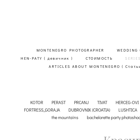
MONTENEGRO PHOTOGRAPHER
WEDDING 
HEN-PATY ( девичник )
СТОИМОСТЬ
SERIE
ARTICLES ABOUT MONTENEGRO ( Статьи
KOTOR
PERAST
PRCANJ
TIVAT
HERCEG-OVI
FORTRESS_GORAJA
DUBROVNIK (CROATIA)
LUSHTICA
the mountains
bachelorette party photosho