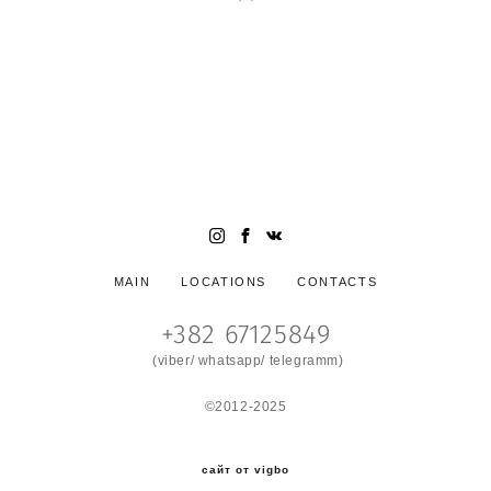
Семейный и свадебный фотограф в Черногории (фотограф в
Будве, фотограф в Которе, фотограф в Тивате, фотограф в
Петроваце, фотограф Черногория). Яркие стильные
фотосессии в Черногории. Свадьба в Черногории.
Wedding photogrpaher in Montenegro. Photographer
Montenegro, Wedding in Montenegro
MAIN
LOCATIONS
CONTACTS
+382 67125849
(viber/ whatsapp/ telegramm)
©2012-2025
сайт от vigbo