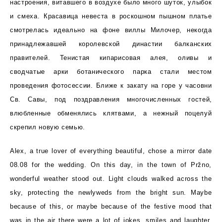
настроения, витавшего в воздухе было много шуток, улыбок
и смеха. Красавица невеста в роскошном пышном платье
смотрелась идеально на фоне виллы Милочер, некогда
принадлежавшей королевской династии балканских
правителей. Тенистая кипарисовая алея, оливы и
сводчатые арки ботанического парка стали местом
проведения фотосессии. Ближе к закату на горе у часовни
Св. Савы, под поздравления многочисленных гостей,
влюбленные обменялись клятвами, а нежный поцелуй
скрепил новую семью.
Alex, a true lover of everything beautiful, chose a mirror date
08.08 for the wedding. On this day, in the town of Pržno,
wonderful weather stood out. Light clouds walked across the
sky, protecting the newlyweds from the bright sun. Maybe
because of this, or maybe because of the festive mood that
was in the air there were a lot of jokes, smiles and laughter.