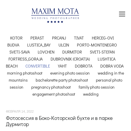
KOTOR
PERAST
PRCANJ
TIVAT
HERCEG-OVI
BUDVA
LUSTICA_BAY
ULCIN
PORTO-MONTENEGRO
SVETI-SAVA
LOVCHEN
DURMITOR
SVETI-STEFAN
FORTRESS_GORAJA
DUBROVNIK (CROATIA)
LUSHTICA
BEACH
CONVERTIBLE
YAHT
DOBROTA
DOBRA VODA
morning photoshoot
evening photo session
wedding in the
mountains
bachelorette party photoshoot
personal photo
session
pregnancy photoshoot
family photo session
engagement photoshoot
wedding
ФЕВРАЛЯ 14, 2022
Фотосессия в Боко-Которской бухте и в парке
Дурмитор