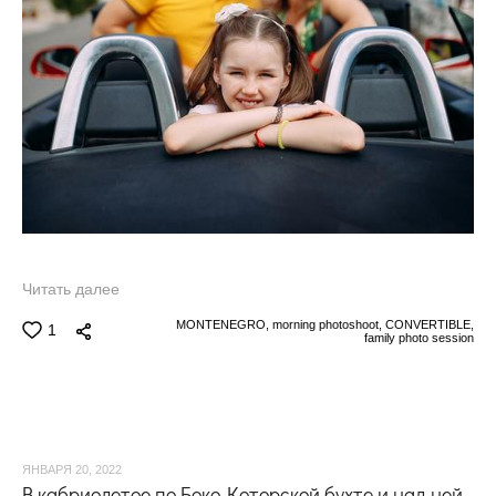
Читать далее
MONTENEGRO,
morning photoshoot,
CONVERTIBLE,
1
family photo session
ЯНВАРЯ 20, 2022
В кабриолетое по Боко-Которской бухте и над ней