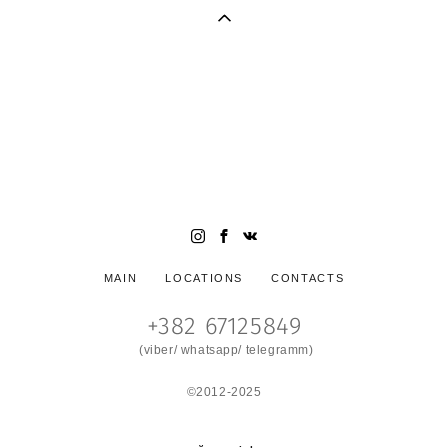
Семейный и свадебный фотограф в Черногории (фотограф в
Будве, фотограф в Которе, фотограф в Тивате, фотограф в
Петроваце, фотограф Черногория). Яркие стильные
фотосессии в Черногории. Свадьба в Черногории.
Wedding photogrpaher in Montenegro. Photographer
Montenegro, Wedding in Montenegro
MAIN
LOCATIONS
CONTACTS
+382 67125849
(viber/ whatsapp/ telegramm)
©2012-2025