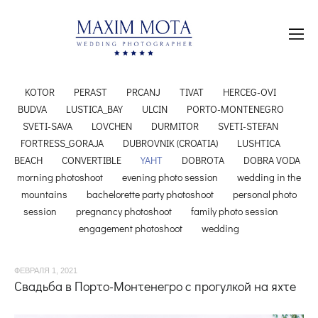
KOTOR
PERAST
PRCANJ
TIVAT
HERCEG-OVI
BUDVA
LUSTICA_BAY
ULCIN
PORTO-MONTENEGRO
SVETI-SAVA
LOVCHEN
DURMITOR
SVETI-STEFAN
FORTRESS_GORAJA
DUBROVNIK (CROATIA)
LUSHTICA
BEACH
CONVERTIBLE
YAHT
DOBROTA
DOBRA VODA
morning photoshoot
evening photo session
wedding in the
mountains
bachelorette party photoshoot
personal photo
session
pregnancy photoshoot
family photo session
engagement photoshoot
wedding
ФЕВРАЛЯ 1, 2021
Свадьба в Порто-Монтенегро с прогулкой на яхте