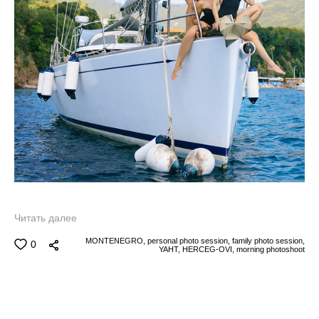
Читать далее
MONTENEGRO,
personal photo session,
family photo session,
0
YAHT,
HERCEG-OVI,
morning photoshoot