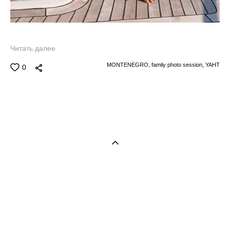
Читать далее
MONTENEGRO,
family photo session,
YAHT
0
Семейный и свадебный фотограф в Черногории (фотограф в
Будве, фотограф в Которе, фотограф в Тивате, фотограф в
Петроваце, фотограф Черногория). Яркие стильные
фотосессии в Черногории. Свадьба в Черногории.
Wedding photogrpaher in Montenegro. Photographer