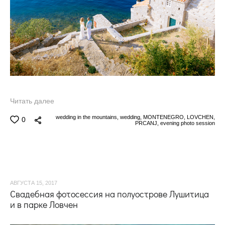
Читать далее
wedding in the mountains,
wedding,
MONTENEGRO,
LOVCHEN,
0
PRCANJ,
evening photo session
АВГУСТА 15, 2017
Свадебная фотосессия на полуострове Лушитица
и в парке Ловчен