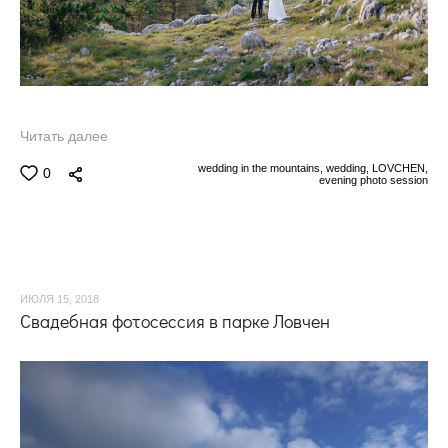
Читать далее
wedding in the mountains,
wedding,
LOVCHEN,
0
evening photo session
ИЮЛЯ 15, 2018
Свадебная фотосессия в парке Ловчен