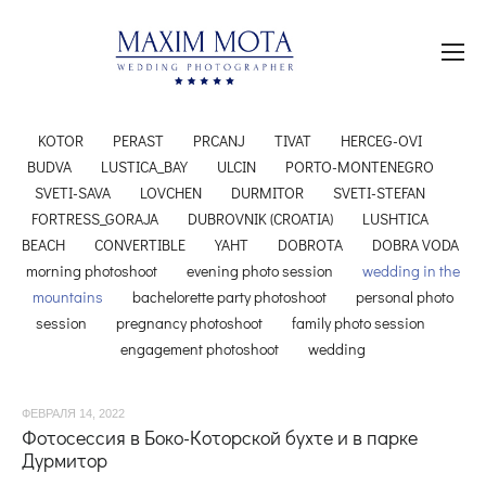
KOTOR
PERAST
PRCANJ
TIVAT
HERCEG-OVI
BUDVA
LUSTICA_BAY
ULCIN
PORTO-MONTENEGRO
SVETI-SAVA
LOVCHEN
DURMITOR
SVETI-STEFAN
FORTRESS_GORAJA
DUBROVNIK (CROATIA)
LUSHTICA
BEACH
CONVERTIBLE
YAHT
DOBROTA
DOBRA VODA
morning photoshoot
evening photo session
wedding in the
mountains
bachelorette party photoshoot
personal photo
session
pregnancy photoshoot
family photo session
engagement photoshoot
wedding
ФЕВРАЛЯ 14, 2022
Фотосессия в Боко-Которской бухте и в парке
Дурмитор