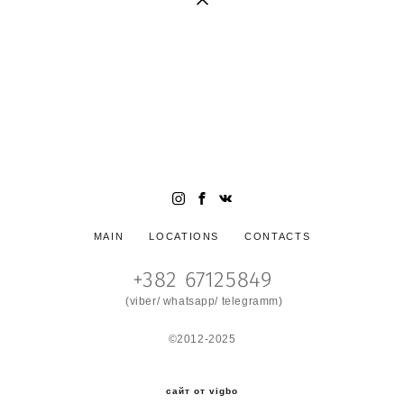
Семейный и свадебный фотограф в Черногории (фотограф в
Будве, фотограф в Которе, фотограф в Тивате, фотограф в
Петроваце, фотограф Черногория). Яркие стильные
фотосессии в Черногории. Свадьба в Черногории.
Wedding photogrpaher in Montenegro. Photographer
Montenegro, Wedding in Montenegro
MAIN
LOCATIONS
CONTACTS
+382 67125849
(viber/ whatsapp/ telegramm)
©2012-2025
сайт от vigbo