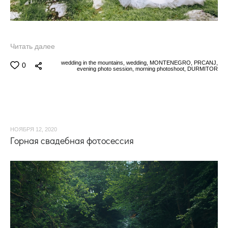
Читать далее
wedding in the mountains,
wedding,
MONTENEGRO,
PRCANJ,
0
evening photo session,
morning photoshoot,
DURMITOR
НОЯБРЯ 12, 2020
Горная свадебная фотосессия